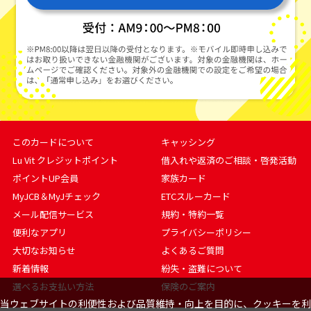
このカードについて
キャッシング
Lu Vit クレジットポイント
借入れや返済のご相談・啓発活動
ポイントUP会員
家族カード
MyJCB＆MyJチェック
ETCスルーカード
メール配信サービス
規約・特約一覧
便利なアプリ
プライバシーポリシー
大切なお知らせ
よくあるご質問
新着情報
紛失・盗難について
選べるお支払い方法
保険のご案内
当ウェブサイトの利便性および品質維持・向上を目的に、クッキーを利