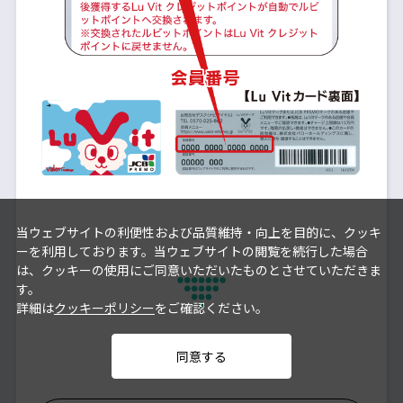
当ウェブサイトの利便性および品質維持・向上を目的に、クッキ
ーを利用しております。当ウェブサイトの閲覧を続行した場合
は、クッキーの使用にご同意いただいたものとさせていただきま
す。
詳細は
クッキーポリシー
をご確認ください。
自動交換設定が完了
同意する