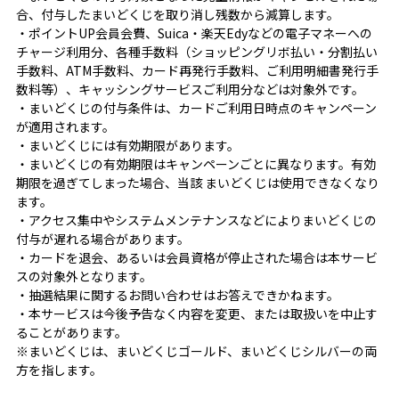
合、付与したまいどくじを取り消し残数から減算します。
・ポイントUP会員会費、Suica・楽天Edyなどの電子マネーへの
チャージ利用分、各種手数料（ショッピングリボ払い・分割払い
手数料、ATM手数料、カード再発行手数料、ご利用明細書発行手
数料等）、キャッシングサービスご利用分などは対象外です。
・まいどくじの付与条件は、カードご利用日時点のキャンペーン
が適用されます。
・まいどくじには有効期限があります。
・まいどくじの有効期限はキャンペーンごとに異なります。有効
期限を過ぎてしまった場合、当該 まいどくじは使用できなくなり
ます。
・アクセス集中やシステムメンテナンスなどによりまいどくじの
付与が遅れる場合があります。
・カードを退会、あるいは会員資格が停止された場合は本サービ
スの対象外となります。
・抽選結果に関するお問い合わせはお答えできかねます。
・本サービスは今後予告なく内容を変更、または取扱いを中止す
ることがあります。
※まいどくじは、まいどくじゴールド、まいどくじシルバーの両
方を指します。