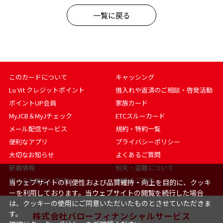
一覧に戻る
このカードについて
キャッシング
Lu Vit クレジットポイント
借入れや返済のご相談・啓発活動
ポイントUP会員
家族カード
MyJCB＆MyJチェック
ETCスルーカード
メール配信サービス
規約・特約一覧
便利なアプリ
プライバシーポリシー
大切なお知らせ
よくあるご質問
新着情報
紛失・盗難について
選べるお支払い方法
保険のご案内
当ウェブサイトの利便性および品質維持・向上を目的に、クッキ
ーを利用しております。当ウェブサイトの閲覧を続行した場合
は、クッキーの使用にご同意いただいたものとさせていただきま
す。
株式会社バローフィナンシャルサービス