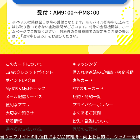
このカードについて
キャッシング
Lu Vit クレジットポイント
借入れや返済のご相談・啓発活動
ポイントUP会員
家族カード
MyJCB＆MyJチェック
ETCスルーカード
メール配信サービス
規約・特約一覧
便利なアプリ
プライバシーポリシー
大切なお知らせ
よくあるご質問
新着情報
紛失・盗難について
選べるお支払い方法
保険のご案内
当ウェブサイトの利便性および品質維持・向上を目的に、クッキーを利